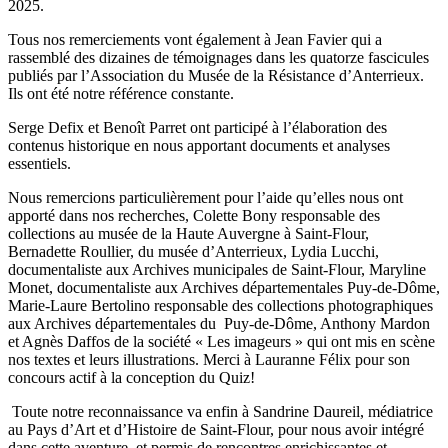
2025.
Tous nos remerciements vont également à Jean Favier qui a
rassemblé des dizaines de témoignages dans les quatorze fascicules
publiés par l’Association du Musée de la Résistance d’Anterrieux.
Ils ont été notre référence constante.
Serge Defix et Benoît Parret ont participé à l’élaboration des
contenus historique en nous apportant documents et analyses
essentiels.
Nous remercions particulièrement pour l’aide qu’elles nous ont
apporté dans nos recherches, Colette Bony responsable des
collections au musée de la Haute Auvergne à Saint-Flour,
Bernadette Roullier, du musée d’Anterrieux, Lydia Lucchi,
documentaliste aux Archives municipales de Saint-Flour, Maryline
Monet, documentaliste aux Archives départementales Puy-de-Dôme,
Marie-Laure Bertolino responsable des collections photographiques
aux Archives départementales du Puy-de-Dôme, Anthony Mardon
et Agnès Daffos de la société « Les imageurs » qui ont mis en scène
nos textes et leurs illustrations. Merci à Lauranne Félix pour son
concours actif à la conception du Quiz!
Toute notre reconnaissance va enfin à Sandrine Daureil, médiatrice
au Pays d’Art et d’Histoire de Saint-Flour, pour nous avoir intégré
dans cette aventure, et permis de rencontres enrichissantes et